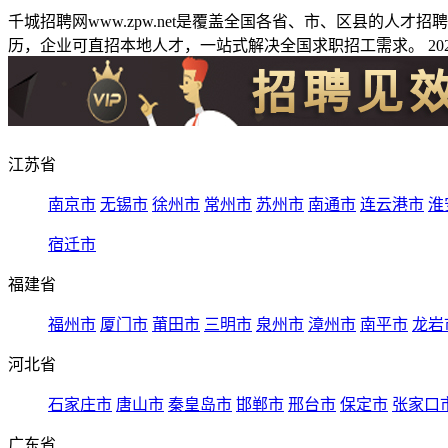
千城招聘网www.zpw.net是覆盖全国各省、市、区县的人
历，企业可直招本地人才，一站式解决全国求职招工需求。 2026
江苏省
南京市
无锡市
徐州市
常州市
苏州市
南通市
连云港市
淮
宿迁市
福建省
福州市
厦门市
莆田市
三明市
泉州市
漳州市
南平市
龙岩
河北省
石家庄市
唐山市
秦皇岛市
邯郸市
邢台市
保定市
张家口
广东省