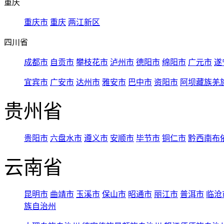
重庆
重庆市
重庆
两江新区
四川省
成都市
自贡市
攀枝花市
泸州市
德阳市
绵阳市
广元市
遂
宜宾市
广安市
达州市
雅安市
巴中市
资阳市
阿坝藏族羌
贵州省
贵阳市
六盘水市
遵义市
安顺市
毕节市
铜仁市
黔西南布
云南省
昆明市
曲靖市
玉溪市
保山市
昭通市
丽江市
普洱市
临沧
族自治州