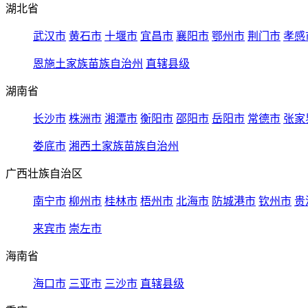
湖北省
武汉市
黄石市
十堰市
宜昌市
襄阳市
鄂州市
荆门市
孝感
恩施土家族苗族自治州
直辖县级
湖南省
长沙市
株洲市
湘潭市
衡阳市
邵阳市
岳阳市
常德市
张家
娄底市
湘西土家族苗族自治州
广西壮族自治区
南宁市
柳州市
桂林市
梧州市
北海市
防城港市
钦州市
贵
来宾市
崇左市
海南省
海口市
三亚市
三沙市
直辖县级