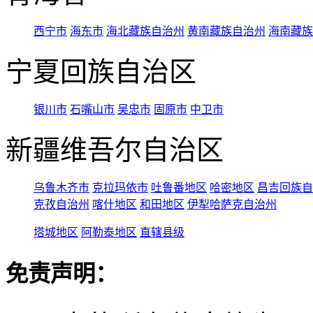
西宁市
海东市
海北藏族自治州
黄南藏族自治州
海南藏族
宁夏回族自治区
银川市
石嘴山市
吴忠市
固原市
中卫市
新疆维吾尔自治区
乌鲁木齐市
克拉玛依市
吐鲁番地区
哈密地区
昌吉回族自
克孜自治州
喀什地区
和田地区
伊犁哈萨克自治州
塔城地区
阿勒泰地区
直辖县级
免责声明：