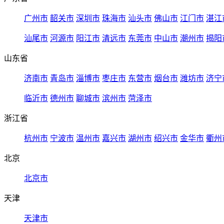
广州市
韶关市
深圳市
珠海市
汕头市
佛山市
江门市
湛江
汕尾市
河源市
阳江市
清远市
东莞市
中山市
潮州市
揭阳
山东省
济南市
青岛市
淄博市
枣庄市
东营市
烟台市
潍坊市
济宁
临沂市
德州市
聊城市
滨州市
菏泽市
浙江省
杭州市
宁波市
温州市
嘉兴市
湖州市
绍兴市
金华市
衢州
北京
北京市
天津
天津市