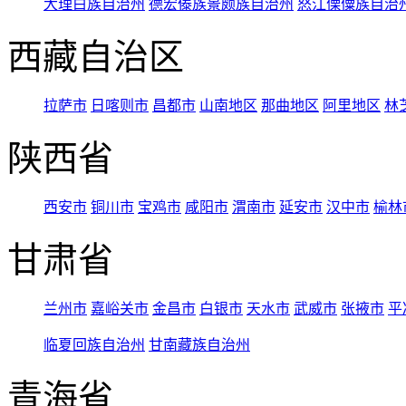
大理白族自治州
德宏傣族景颇族自治州
怒江傈僳族自治
西藏自治区
拉萨市
日喀则市
昌都市
山南地区
那曲地区
阿里地区
林
陕西省
西安市
铜川市
宝鸡市
咸阳市
渭南市
延安市
汉中市
榆林
甘肃省
兰州市
嘉峪关市
金昌市
白银市
天水市
武威市
张掖市
平
临夏回族自治州
甘南藏族自治州
青海省