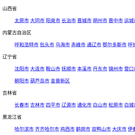
山西省
太原市
大同市
阳泉市
长治市
晋城市
朔州市
晋中市
运城
内蒙古自治区
呼和浩特市
包头市
乌海市
赤峰市
通辽市
鄂尔多斯市
呼
辽宁省
沈阳市
大连市
鞍山市
抚顺市
本溪市
丹东市
锦州市
营口
朝阳市
葫芦岛市
金普新区
吉林省
长春市
吉林市
四平市
辽源市
通化市
白山市
松原市
白城
黑龙江省
哈尔滨市
齐齐哈尔市
鸡西市
鹤岗市
双鸭山市
大庆市
伊