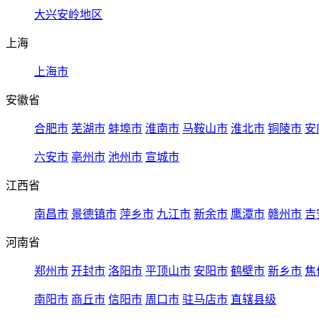
大兴安岭地区
上海
上海市
安徽省
合肥市
芜湖市
蚌埠市
淮南市
马鞍山市
淮北市
铜陵市
安
六安市
亳州市
池州市
宣城市
江西省
南昌市
景德镇市
萍乡市
九江市
新余市
鹰潭市
赣州市
吉
河南省
郑州市
开封市
洛阳市
平顶山市
安阳市
鹤壁市
新乡市
焦
南阳市
商丘市
信阳市
周口市
驻马店市
直辖县级