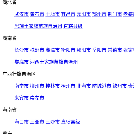
湖北省
武汉市
黄石市
十堰市
宜昌市
襄阳市
鄂州市
荆门市
孝感
恩施土家族苗族自治州
直辖县级
湖南省
长沙市
株洲市
湘潭市
衡阳市
邵阳市
岳阳市
常德市
张家
娄底市
湘西土家族苗族自治州
广西壮族自治区
南宁市
柳州市
桂林市
梧州市
北海市
防城港市
钦州市
贵
来宾市
崇左市
海南省
海口市
三亚市
三沙市
直辖县级
重庆