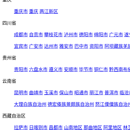
重庆市
重庆
两江新区
四川省
成都市
自贡市
攀枝花市
泸州市
德阳市
绵阳市
广元市
遂
宜宾市
广安市
达州市
雅安市
巴中市
资阳市
阿坝藏族羌
贵州省
贵阳市
六盘水市
遵义市
安顺市
毕节市
铜仁市
黔西南布
云南省
昆明市
曲靖市
玉溪市
保山市
昭通市
丽江市
普洱市
临沧
大理白族自治州
德宏傣族景颇族自治州
怒江傈僳族自治
西藏自治区
拉萨市
日喀则市
昌都市
山南地区
那曲地区
阿里地区
林