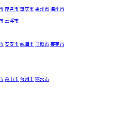
市
茂名市
肇庆市
惠州市
梅州市
市
云浮市
市
泰安市
威海市
日照市
莱芜市
市
舟山市
台州市
丽水市