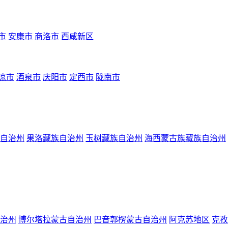
市
安康市
商洛市
西咸新区
凉市
酒泉市
庆阳市
定西市
陇南市
自治州
果洛藏族自治州
玉树藏族自治州
海西蒙古族藏族自治州
治州
博尔塔拉蒙古自治州
巴音郭楞蒙古自治州
阿克苏地区
克孜