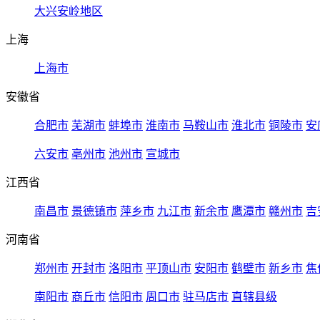
大兴安岭地区
上海
上海市
安徽省
合肥市
芜湖市
蚌埠市
淮南市
马鞍山市
淮北市
铜陵市
安
六安市
亳州市
池州市
宣城市
江西省
南昌市
景德镇市
萍乡市
九江市
新余市
鹰潭市
赣州市
吉
河南省
郑州市
开封市
洛阳市
平顶山市
安阳市
鹤壁市
新乡市
焦
南阳市
商丘市
信阳市
周口市
驻马店市
直辖县级