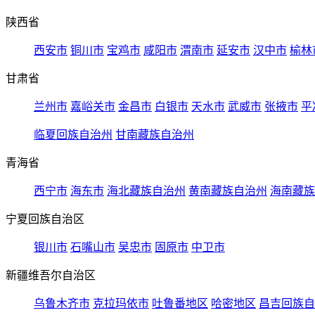
陕西省
西安市
铜川市
宝鸡市
咸阳市
渭南市
延安市
汉中市
榆林
甘肃省
兰州市
嘉峪关市
金昌市
白银市
天水市
武威市
张掖市
平
临夏回族自治州
甘南藏族自治州
青海省
西宁市
海东市
海北藏族自治州
黄南藏族自治州
海南藏族
宁夏回族自治区
银川市
石嘴山市
吴忠市
固原市
中卫市
新疆维吾尔自治区
乌鲁木齐市
克拉玛依市
吐鲁番地区
哈密地区
昌吉回族自