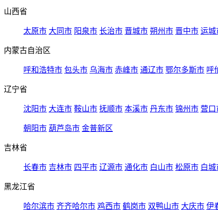
山西省
太原市
大同市
阳泉市
长治市
晋城市
朔州市
晋中市
运城
内蒙古自治区
呼和浩特市
包头市
乌海市
赤峰市
通辽市
鄂尔多斯市
呼
辽宁省
沈阳市
大连市
鞍山市
抚顺市
本溪市
丹东市
锦州市
营口
朝阳市
葫芦岛市
金普新区
吉林省
长春市
吉林市
四平市
辽源市
通化市
白山市
松原市
白城
黑龙江省
哈尔滨市
齐齐哈尔市
鸡西市
鹤岗市
双鸭山市
大庆市
伊