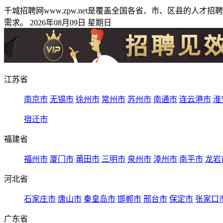
千城招聘网www.zpw.net是覆盖全国各省、市、区县的
需求。 2026年08月09日 星期日
江苏省
南京市
无锡市
徐州市
常州市
苏州市
南通市
连云港市
淮
宿迁市
福建省
福州市
厦门市
莆田市
三明市
泉州市
漳州市
南平市
龙岩
河北省
石家庄市
唐山市
秦皇岛市
邯郸市
邢台市
保定市
张家口
广东省