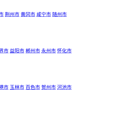
市
荆州市
黄冈市
咸宁市
随州市
界市
益阳市
郴州市
永州市
怀化市
港市
玉林市
百色市
贺州市
河池市