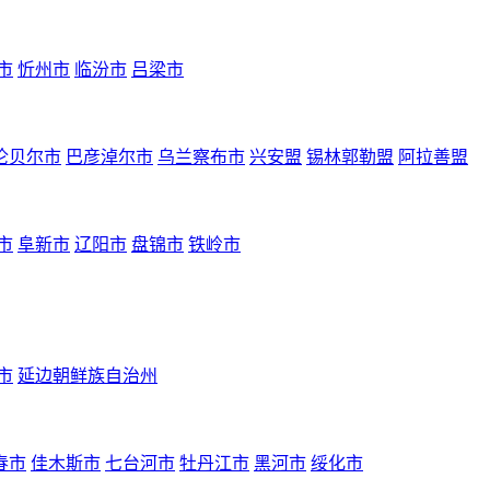
市
忻州市
临汾市
吕梁市
伦贝尔市
巴彦淖尔市
乌兰察布市
兴安盟
锡林郭勒盟
阿拉善盟
市
阜新市
辽阳市
盘锦市
铁岭市
市
延边朝鲜族自治州
春市
佳木斯市
七台河市
牡丹江市
黑河市
绥化市