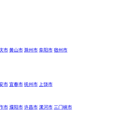
庆市
黄山市
滁州市
阜阳市
宿州市
安市
宜春市
抚州市
上饶市
作市
濮阳市
许昌市
漯河市
三门峡市