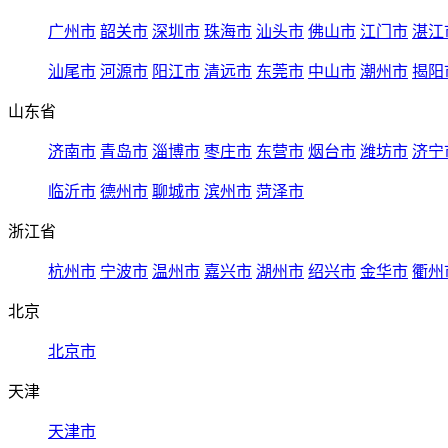
广州市
韶关市
深圳市
珠海市
汕头市
佛山市
江门市
湛江
汕尾市
河源市
阳江市
清远市
东莞市
中山市
潮州市
揭阳
山东省
济南市
青岛市
淄博市
枣庄市
东营市
烟台市
潍坊市
济宁
临沂市
德州市
聊城市
滨州市
菏泽市
浙江省
杭州市
宁波市
温州市
嘉兴市
湖州市
绍兴市
金华市
衢州
北京
北京市
天津
天津市