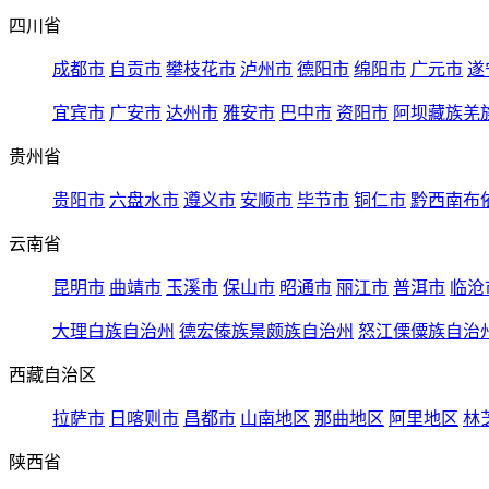
四川省
成都市
自贡市
攀枝花市
泸州市
德阳市
绵阳市
广元市
遂
宜宾市
广安市
达州市
雅安市
巴中市
资阳市
阿坝藏族羌
贵州省
贵阳市
六盘水市
遵义市
安顺市
毕节市
铜仁市
黔西南布
云南省
昆明市
曲靖市
玉溪市
保山市
昭通市
丽江市
普洱市
临沧
大理白族自治州
德宏傣族景颇族自治州
怒江傈僳族自治
西藏自治区
拉萨市
日喀则市
昌都市
山南地区
那曲地区
阿里地区
林
陕西省