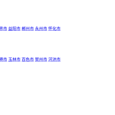
界市
益阳市
郴州市
永州市
怀化市
港市
玉林市
百色市
贺州市
河池市