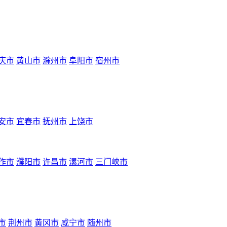
庆市
黄山市
滁州市
阜阳市
宿州市
安市
宜春市
抚州市
上饶市
作市
濮阳市
许昌市
漯河市
三门峡市
市
荆州市
黄冈市
咸宁市
随州市