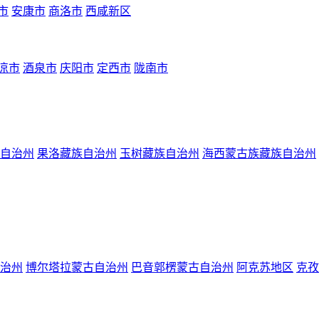
市
安康市
商洛市
西咸新区
凉市
酒泉市
庆阳市
定西市
陇南市
自治州
果洛藏族自治州
玉树藏族自治州
海西蒙古族藏族自治州
治州
博尔塔拉蒙古自治州
巴音郭楞蒙古自治州
阿克苏地区
克孜