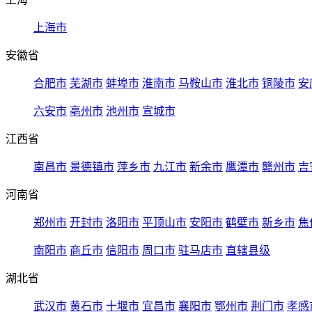
上海市
安徽省
合肥市
芜湖市
蚌埠市
淮南市
马鞍山市
淮北市
铜陵市
安
六安市
亳州市
池州市
宣城市
江西省
南昌市
景德镇市
萍乡市
九江市
新余市
鹰潭市
赣州市
吉
河南省
郑州市
开封市
洛阳市
平顶山市
安阳市
鹤壁市
新乡市
焦
南阳市
商丘市
信阳市
周口市
驻马店市
直辖县级
湖北省
武汉市
黄石市
十堰市
宜昌市
襄阳市
鄂州市
荆门市
孝感