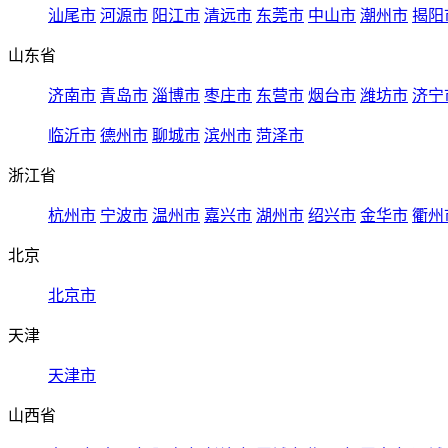
汕尾市
河源市
阳江市
清远市
东莞市
中山市
潮州市
揭阳
山东省
济南市
青岛市
淄博市
枣庄市
东营市
烟台市
潍坊市
济宁
临沂市
德州市
聊城市
滨州市
菏泽市
浙江省
杭州市
宁波市
温州市
嘉兴市
湖州市
绍兴市
金华市
衢州
北京
北京市
天津
天津市
山西省