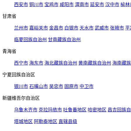
西安市
铜川市
宝鸡市
咸阳市
渭南市
延安市
汉中市
榆林
甘肃省
兰州市
嘉峪关市
金昌市
白银市
天水市
武威市
张掖市
平
临夏回族自治州
甘南藏族自治州
青海省
西宁市
海东市
海北藏族自治州
黄南藏族自治州
海南藏族
宁夏回族自治区
银川市
石嘴山市
吴忠市
固原市
中卫市
新疆维吾尔自治区
乌鲁木齐市
克拉玛依市
吐鲁番地区
哈密地区
昌吉回族自
塔城地区
阿勒泰地区
直辖县级