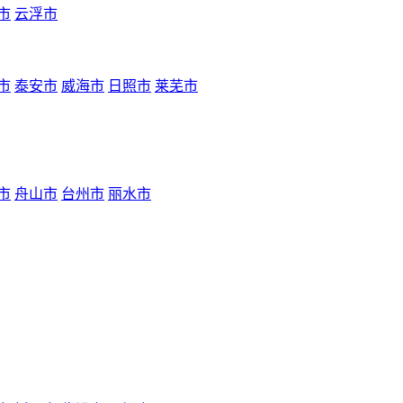
市
云浮市
市
泰安市
威海市
日照市
莱芜市
市
舟山市
台州市
丽水市