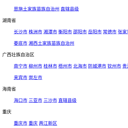
恩施土家族苗族自治州
直辖县级
湖南省
长沙市
株洲市
湘潭市
衡阳市
邵阳市
岳阳市
常德市
张家
娄底市
湘西土家族苗族自治州
广西壮族自治区
南宁市
柳州市
桂林市
梧州市
北海市
防城港市
钦州市
贵
来宾市
崇左市
海南省
海口市
三亚市
三沙市
直辖县级
重庆
重庆市
重庆
两江新区