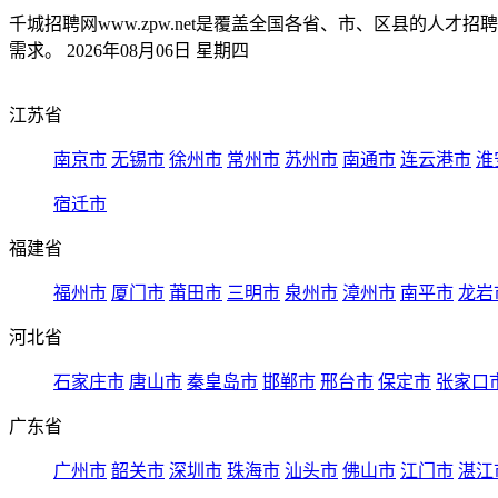
千城招聘网www.zpw.net是覆盖全国各省、市、区县的
需求。 2026年08月06日 星期四
江苏省
南京市
无锡市
徐州市
常州市
苏州市
南通市
连云港市
淮
宿迁市
福建省
福州市
厦门市
莆田市
三明市
泉州市
漳州市
南平市
龙岩
河北省
石家庄市
唐山市
秦皇岛市
邯郸市
邢台市
保定市
张家口
广东省
广州市
韶关市
深圳市
珠海市
汕头市
佛山市
江门市
湛江