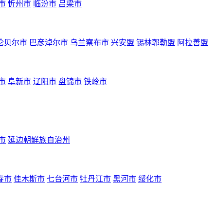
市
忻州市
临汾市
吕梁市
伦贝尔市
巴彦淖尔市
乌兰察布市
兴安盟
锡林郭勒盟
阿拉善盟
市
阜新市
辽阳市
盘锦市
铁岭市
市
延边朝鲜族自治州
春市
佳木斯市
七台河市
牡丹江市
黑河市
绥化市